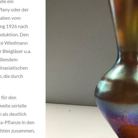
lle ein
ffany oder der
rhaben vom
ging 1926 nach
roduktion. Den
atte Wiedmann
 Bleigläser u.a.
ießendem
inasiatischen
, die durch
 für den
eite serielle
 als deutlich
a-Pflanze in den
hichten zusammen,