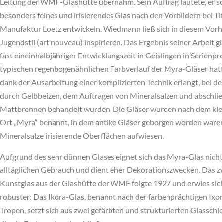
Leitung der WMF-Glashütte übernahm. Sein Auftrag lautete, er so
besonders feines und irisierendes Glas nach den Vorbildern bei Ti
Manufaktur Loetz entwickeln. Wiedmann ließ sich in diesem Vo
Jugendstil (art nouveau) inspirieren. Das Ergebnis seiner Arbeit 
fast eineinhalbjähriger Entwicklungszeit in Geislingen in Serienp
typischen regenbogenähnlichen Farbverlauf der Myra-Gläser h
dank der Ausarbeitung einer komplizierten Technik erlangt, bei der
durch Gelbbeizen, dem Auftragen von Mineralsalzen und abschl
Mattbrennen behandelt wurden. Die Gläser wurden nach dem kle
Ort „Myra“ benannt, in dem antike Gläser geborgen worden waren
Mineralsalze irisierende Oberflächen aufwiesen.
Aufgrund des sehr dünnen Glases eignet sich das Myra-Glas nicht
alltäglichen Gebrauch und dient eher Dekorationszwecken. Das zw
Kunstglas aus der Glashütte der WMF folgte 1927 und erwies sich
robuster: Das Ikora-Glas, benannt nach der farbenprächtigen Ixor
Tropen, setzt sich aus zwei gefärbten und strukturierten Glassc