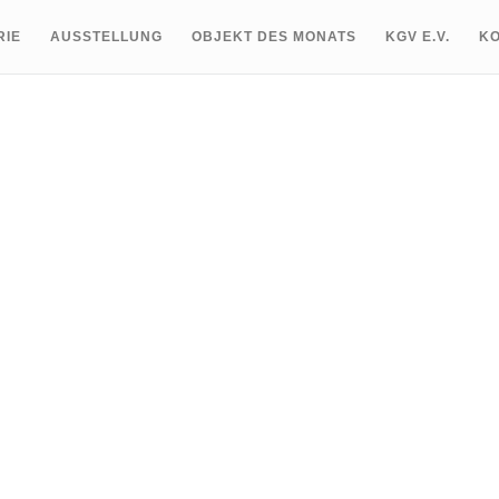
RIE
AUSSTELLUNG
OBJEKT DES MONATS
KGV E.V.
K