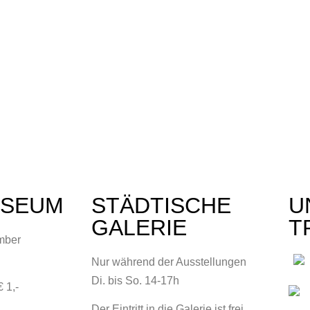
USEUM
STÄDTISCHE
U
GALERIE
T
mber
Nur während der Ausstellungen
Di. bis So. 14-17h
 1,-
Der Eintritt in die Galerie ist frei.